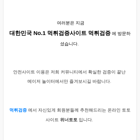
여러분은
지금
대한민국 No.1 먹튀검증사이트 먹튀검증
에 방문하
셨습니다.
안전사이트 이용은 저희 커뮤니티에서
확실한 검증이 끝난
메
이
저
놀이터에서만
즐겨보시길 바랍니다.
먹튀검증
에서 자신있게 회원분들께
추천해드리는
온라인
토토
사
이트
위너토토
입니다.