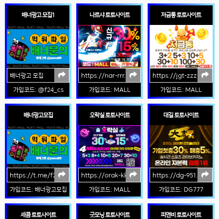
배너광고 모집1
나르샤 토토사이트
저금통 토토사이트
배너광고 모집
https://nar-rrr.com
https://jgt-zzz.com
가입코드: @f24_cs
가입코드: MALL
가입코드: MALL
배너광고모집
오락실 토토사이트
대길 토토사이트
https://t.me/f24_cs
https://orak-kkk.com/
https://dg-951.com
가입코드: 배너광고모집
가입코드: MALL
가입코드: DG777
세콤 토토사이트
굿모닝 토토사이트
피앤비 토토사이트