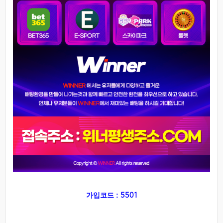
5501
가입코드 :