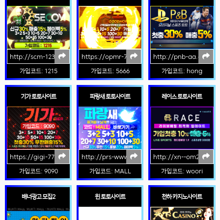
http://scm-123.com/?ref=1215
https://opmr-7979.com/
http://pnb-aa.com
가입코드: 1215
가입코드: 5666
가입코드: hong
기가 토토사이트
파랑새 토토사이트
레이스 토토사이트
https://gigi-77.com/
http://prs-www.com
가입코드: 9090
가입코드: MALL
가입코드: woori
배너광고 모집2
윈 토토사이트
천하 카지노사이트