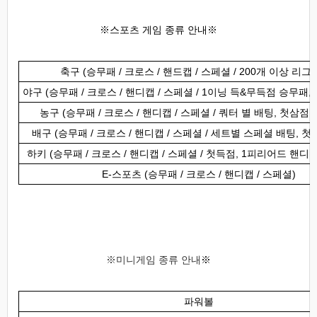
※스포츠 게임 종류 안내
※
축구 (승무패 / 크로스 / 핸드캡 / 스페셜 / 200개 이상 리그
야구 (승무패 / 크로스 / 핸디캡 / 스페셜 / 1이닝 득&무득점 승무패,
농구 (승무패 / 크로스 / 핸디캡 / 스페셜 / 쿼터 별 배팅, 첫삼점
배구 (승무패 / 크로스 / 핸디캡 / 스페셜 / 세트별 스페셜 배팅, 첫
하키 (승무패 / 크로스 / 핸디캡 / 스페셜 / 첫득점, 1피리어드 핸디캡
E-스포츠 (승무패 / 크로스 / 핸디캡 / 스페셜)
※미니게임 종류 안내
※
파워볼