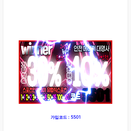
5501
가입코드 :