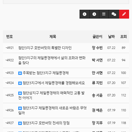
번호
제목
글쓴이
날짜
조회
-4921
첨단3지구 호반써밋의 특별한 디자인
장 수빈
07.22
89
첨단3지구의 제일풍경채에서 삶의 조화과 변화
-4922
박 서연
07.22
94
을 찾다
-4923
주목받는 첨단3지구 제일풍경채
안 서현
07.22
100
-4924
첨단3지구에서 제일풍경채를 경험해보세요
류 지민
07.20
107
첨단삼지구 제일풍경채의 매력적인 교통 발
-4925
송 서윤
07.20
112
전 이야기
첨단3지구 제일풍경채의 새로운 바람은 무엇
-4926
권 예은
07.19
110
일까
-4927
첨단3지구 호반써밋 전세의 장점
장 지후
07.19
118