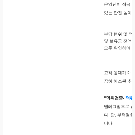
운영진이 적극 
있는
안전 놀이
부당 행위 및 먹
및 보유금 전액
모두 확인하여 
고객 응대가 매
끔히 해소된
추
"먹튀검증-
먹튀
텔레그램으로
증
다.
단, 부적절한
니다.