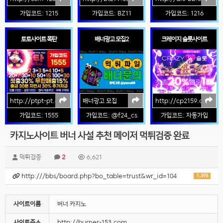
가입코드: 1215
가입코드: BZ11
가입코드: 1216
토토사이트 폭탄
배너광고 모집2
크레이지 슬롯사이트
http://ptpt-pt.com
배너광고 모집
http://cp2159.com/
가입코드: 1555
가입코드: @f24_cs
가입코드: 자동가입
카지노사이트 버너 사설 추천 메이저 먹튀검증 완료
먹튀검증
2
6,621
http:///bbs/board.php?bo_table=trust&wr_id=104
1,393
사이트이름
버너 카지노
사이트주소
http://burner-153.com