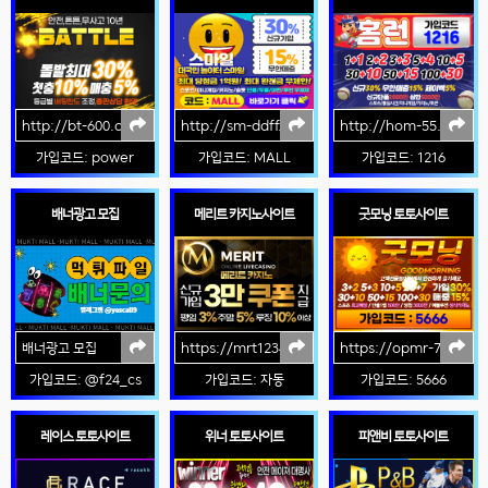
http://bt-600.com/
http://sm-ddff.com
http://hom-55.com
가입코드: power
가입코드: MALL
가입코드: 1216
배너광고 모집
메리트 카지노사이트
굿모닝 토토사이트
배너광고 모집
https://mrt1234.com
https
가입코드: @f24_cs
가입코드: 자동
가입코드: 5666
레이스 토토사이트
위너 토토사이트
피앤비 토토사이트