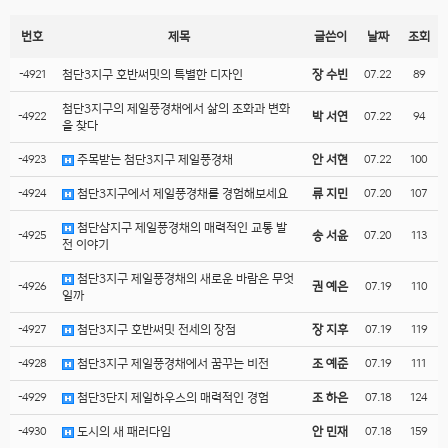
번호
제목
글쓴이
날짜
조회
-4921
첨단3지구 호반써밋의 특별한 디자인
장 수빈
07.22
89
첨단3지구의 제일풍경채에서 삶의 조화과 변화
-4922
박 서연
07.22
94
을 찾다
-4923
주목받는 첨단3지구 제일풍경채
안 서현
07.22
100
-4924
첨단3지구에서 제일풍경채를 경험해보세요
류 지민
07.20
107
첨단삼지구 제일풍경채의 매력적인 교통 발
-4925
송 서윤
07.20
113
전 이야기
첨단3지구 제일풍경채의 새로운 바람은 무엇
-4926
권 예은
07.19
110
일까
-4927
첨단3지구 호반써밋 전세의 장점
장 지후
07.19
119
-4928
첨단3지구 제일풍경채에서 꿈꾸는 비전
조 예준
07.19
111
-4929
첨단3단지 제일하우스의 매력적인 경험
조 하은
07.18
124
-4930
도시의 새 패러다임
안 민재
07.18
159