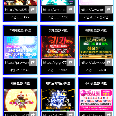
http://scv825.com/
http://w-xo.com/bbs/board.php?bo_table=a25
http://www.ort-462.c
가입코드: kkk
가입코드: 7703
가입코드: 자동가입
파랑새 토토사이트
기가 토토사이트
윈윈벳 토토사이트
http://prs-www.com
https://gigi-77.com/
http://wb-kk.com
가입코드: MALL
가입코드: 9090
가입코드: 6601
세콤 토토사이트
벳지노 카지노사이트
주사위 토토사이트
http://scm-123.com/?ref=1215
http://btz77.com/
http://dis-bb.com