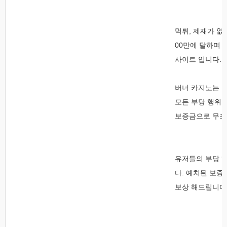
먹튀, 제재가 없
00만에
달하며 
사이트 입니다.
버너 카지노는
모
든 부당 행위 
보증금으로 무조
유저들의 부당 
다.
예치된 보증
보상 해드립니다