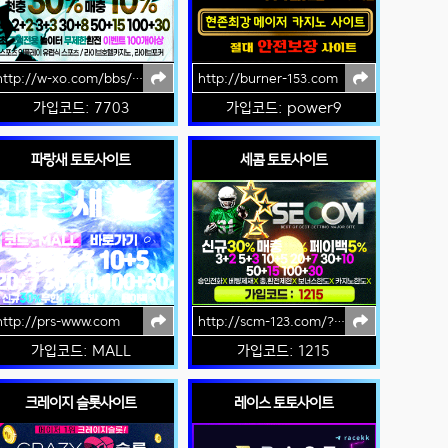
http://w-xo.com/bbs/board.php?bo_table=a25
http://burner-153.com
가입코드: 7703
가입코드: power9
파랑새 토토사이트
세콤 토토사이트
http://prs-www.com
http://scm-123.com/?ref=1215
가입코드: MALL
가입코드: 1215
크레이지 슬롯사이트
레이스 토토사이트