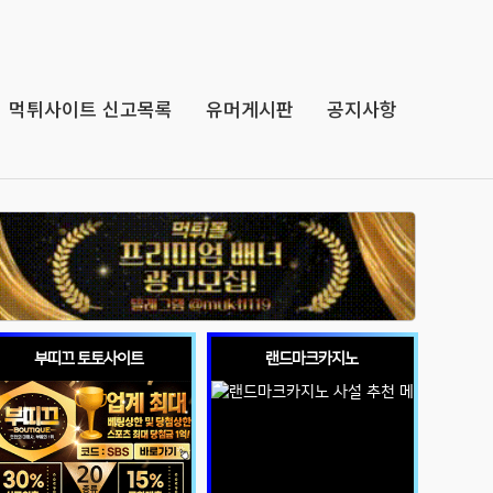
먹튀사이트 신고목록
유머게시판
공지사항
부띠끄 토토사이트
랜드마크카지노