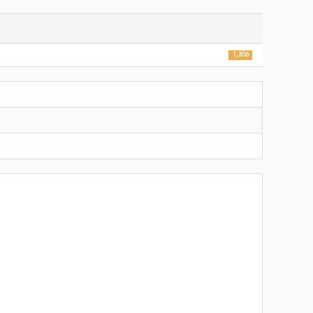
1,356