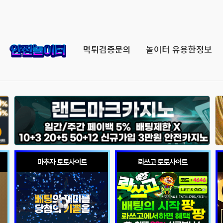
먹튀검증문의
놀이터 유용한정보
마추자 토토사이트
롸쓰고 토토사이트