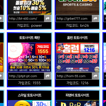
http://bt-600.com/
http://grbet777.com
가입코드: power
가입코드: bn26
토토사이트 폭탄
홈런 토토사이트
http://ptpt-pt.com
http://hom-55.com
가입코드: 1555
가입코드: 1216
스마일 토토사이트
피앤비 토토사이트