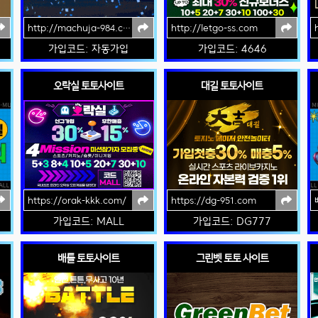
http://machuja-984.com
http://letgo-ss.com
가입코드: 자동가입
가입코드: 4646
오락실 토토사이트
대길 토토사이트
https://orak-kkk.com/
https://dg-951.com
가입코드: MALL
가입코드: DG777
배틀 토토사이트
그린벳 토토 사이트