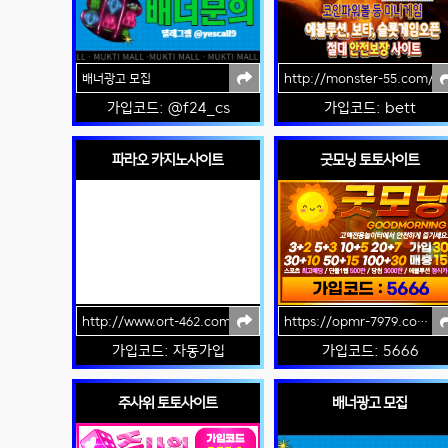
배너광고 모집
http://monster-55.com/
가입코드: @f24_cs
가입코드: bett
파라오 카지노사이트
굿모닝 토토사이트
http://www.ort-462.com
https://opmr-7979.com/
가입코드: 자동가입
가입코드: 5666
주사위 토토사이트
배너광고 모집