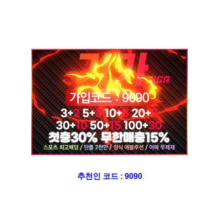
추천인 코드 :
9090